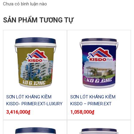
Chưa có bình luận nào
SẢN PHẨM TƯƠNG TỰ
SƠN LÓT KHÁNG KIỀM
SƠN LÓT KHÁNG KIỀM
KISDO- PRIMER.EXT-LUXURY
KISDO – PRIMER.EXT
KD6.12NG (Thùng)
KD6.6NG (Lon)
3,416,000
₫
1,058,000
₫