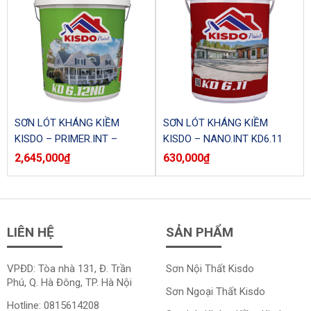
SƠN LÓT KHÁNG KIỀM
SƠN LÓT KHÁNG KIỀM
KISDO – PRIMER.INT –
KISDO – NANO.INT KD6.11
LUXURY KD6.12NO (Thùng)
(Lon)
2,645,000
₫
630,000
₫
LIÊN HỆ
SẢN PHẨM
VPĐD: Tòa nhà 131, Đ. Trần
Sơn Nội Thất Kisdo
Phú, Q. Hà Đông, TP. Hà Nội
Sơn Ngoại Thất
Kisdo
Hotline:
0815614208