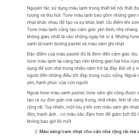
Nguyên tắc sử dụng màu lạnh trong thiết kế nội thất đ
tượng và thu hút. Tone màu lạnh bao gồm những gam m
nhạt khác nhau để tạo ra sự khác biệt. Ưu điểm khi s
Tone màu lạnh cũng tạo cảm giác yên bình, nhẹ nhàng và
không gian, nhất là vào những ngày hè oi ả. Những to
xanh lá/xanh dương pastel và màu xám ghi nhạt.
Đặc điểm của màu pastel đó là đem đến cảm giác dịu mát
tone màu lạnh lại càng tạo nên không gian hài hòa cù
dụng để sơn nhà trong nhiều năm trở lại đây. Bởi về ý 
người đến những điều tốt đẹp trong cuộc sống. Ngoài 
yên, hạnh phúc của con người.
Ngoài tone màu xanh pastel, tone xám ghi cũng được sử 
tạo ra sự đơn giản mà sang trọng, nhã nhặn, tinh tế c
rộng rãi. Tuy nhiên, một lưu ý khi sơn màu xám ghi nhạ
đèn, tranh ảnh… có màu sắc đậm hơn để giảm bớt độ lạn
không bao giờ lỗi mốt.
Màu vàng/cam nhạt cho căn nhà rộng rãi mà 