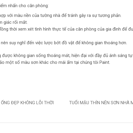
điểm nhấn cho căn phòng:
ợp với màu nền của tường nhà để tránh gây ra sự tương phản.
m giác rối mắt.
ồng thời xem xét tình hình thực tế của căn phòng của gia đình để đ
 nên suy nghĩ đến việc lược bớt đồ vật để không gian thoáng hơn.
 được không gian sống thoáng mát, hiện đại với đầy đủ ánh sáng tự 
ảo một số màu sơn khác cho mái ấm tại chúng tôi Paint.
 ỐNG ĐẸP KHÔNG LỖI THỜI
TUỔI MẬU THÌN NÊN SƠN NHÀ 