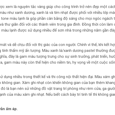
ược xem là nguyên tắc vàng giúp cho công trình trở nên đẹp một các
àu như xanh dương, xanh lá và tím nhạt được phối với nhiều lớp m
ơn tone màu lạnh là góp phần cân bằng độ sáng cho mọi ngóc ngách t
 thư giãn đối với các thành viên trong gia đình. Đồng thời còn làm 
ne màu lạnh được sử dụng nhiều để sơn nhà trong những năm gần đâ
 và dễ chịu đối với thị giác của con người. Chính vì thế, khi kết hợ
ng tính thẩm mỹ ấn tượng. Màu xanh lá/xanh dương pastel thường đư
nghĩa, đây là gam màu tượng trưng cho sự sinh trưởng, phát triển, h
ra, gam màu này còn thể hiện cho niềm tin, hy vọng về một cuộc sốn
dụng nhiều trong thiết kế và thi công nội thất hiện đại. Màu xám gh
ho không gian. Xám ghi nhạt còn khiến không gian của bạn thêm khang
t đó là bạn nên sử những đồ vật trang trí phòng như rèm cửa, ga giư
h của màu xám ghi nhạt. Nếu biết cách bày trí tinh tế thì không gi
vẫn ấm áp.