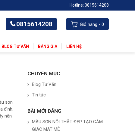
Hotline:
0815614208
0815614208
Giỏ hàng -
0
BLOG TƯ VẤN
BẢNG GIÁ
LIÊN HỆ
CHUYÊN MỤC
Blog Tư Vấn
Tin tức
àu sơn
a đình.
BÀI MỚI ĐĂNG
ậy nên
MÀU SƠN NỘI THẤT ĐẸP TẠO CẢM
GIÁC MÁT MẺ