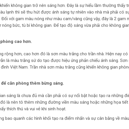
hiến không gian trở nên sáng hơn. Đây là sự hiểu lầm thường thấy tr
màu lạnh thì sẽ thu hút được ánh sáng tự nhiên vào nhà mà phải có sự
. Đối với gam màu nóng như màu cam/vàng cũng vậy, đây là 2 gam 
ự nóng bức, tù bí không gian. Để tạo độ sáng vừa phải cho không gia
 phòng cao hơn.
g rộng hơn, cao hơn đó là sơn màu trắng cho trần nhà. Hiện nay có
vẫn là màu trắng sứ do tạo được hiệu ứng phản chiếu ánh sáng. Sơ
a đình Việt Nam. Trần nhà sơn màu trắng cũng khiến không gian phòn
ật để căn phòng thêm bừng sáng.
g gian sáng là chưa đủ mà cần phải có sự nổi bật hoặc tạo ra những đ
 đó là nên tô thêm những đường viền màu sáng hoặc những họa tiết 
y thích thú và vui vẻ khi sinh hoạt.
ng bao quanh các hình khối tạo ra điểm nhấn và sự cân bằng về mà