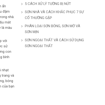
5 CÁCH XỬ LÝ TƯỜNG BỊ NỨT
h ấn
àu đậm
SƠN NHÀ VÀ CÁCH KHẮC PHỤC 7 SỰ
rong nhà.
CỐ THƯỜNG GẶP
dịu mát
PHÂN LOẠI SƠN BÓNG, SƠN MỜ VÀ
y là màu
SƠN MỊN
SƠN NGOẠI THẤT VÀ CÁCH SỬ DỤNG
p với
SƠN NGOẠI THẤT
ợc sử
ướng con
g bình
i nhạt
 trang và
ờng, bóng
an của bạn