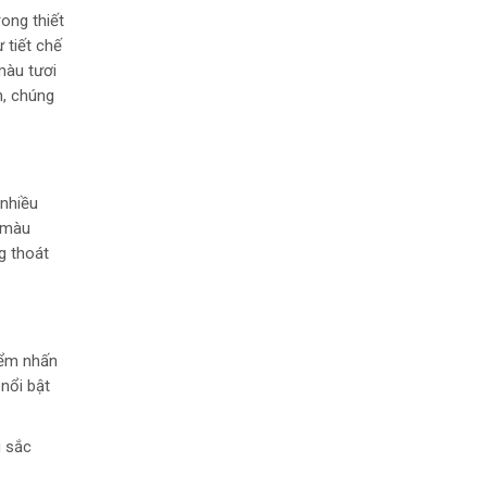
ong thiết
 tiết chế
màu tươi
n, chúng
 nhiều
n màu
g thoát
iểm nhấn
nổi bật
u sắc